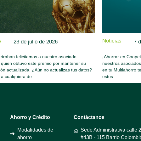
s
Noticias
23 de julio de 2026
7 d
traban felicitamos a nuestro asociado
¡Ahorrar en Coopetr
 quien obtuvo este premio por mantener su
nuestros asociado
ión actualizada. ¿Aún no actualizas tus datos?
en tu Multiahorro t
 a cualquiera de
estos
Ahorro y Crédito
Contáctanos
Modalidades de
Sede Administrativa calle 
ahorro
#43B - 115 Barrio Colombi