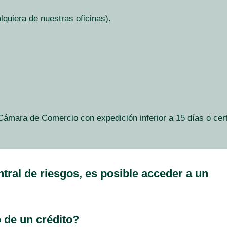
lquiera de nuestras oficinas).
 Cámara de Comercio con expedición inferior a 15 días o cert
ntral de riesgos, es posible acceder a un
 de un crédito?