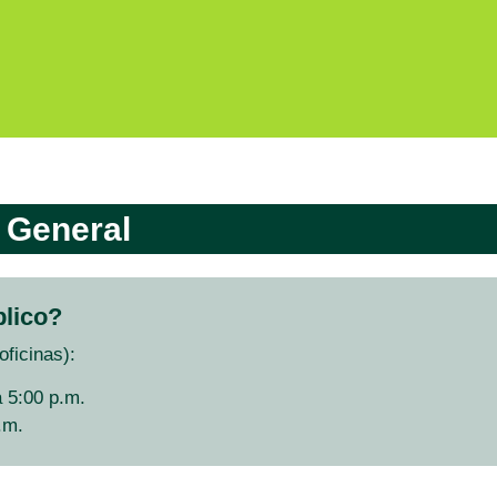
General
blico?
oficinas):
a 5:00 p.m.
.m.