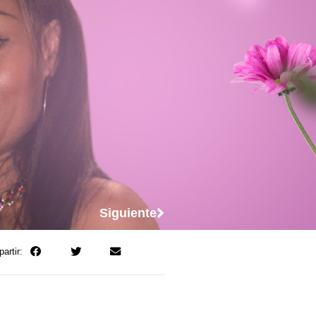
Siguiente
artir: