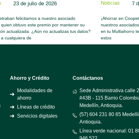
s
Noticias
23 de julio de 2026
7 d
traban felicitamos a nuestro asociado
¡Ahorrar en Coopetr
 quien obtuvo este premio por mantener su
nuestros asociado
ión actualizada. ¿Aún no actualizas tus datos?
en tu Multiahorro t
 a cualquiera de
estos
Ahorro y Crédito
Contáctanos
Modalidades de
Sede Administrativa calle 
ahorro
#43B - 115 Barrio Colombi
s
Medellín, Antioquia.
Líneas de crédito
(57) 604 231 80 65 Medellí
Servicios digitales
Antioquia.
Línea verde nacional: 01 
946 522