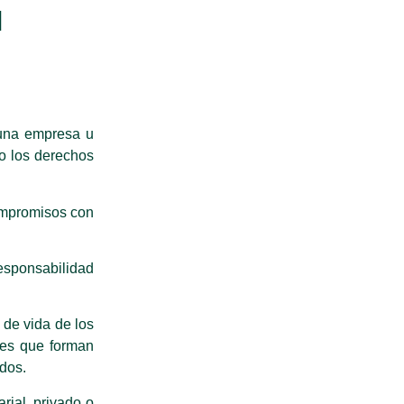
l
 una empresa u
o los derechos
compromisos con
responsabilidad
 de vida de los
des que forman
idos.
rial, privado o