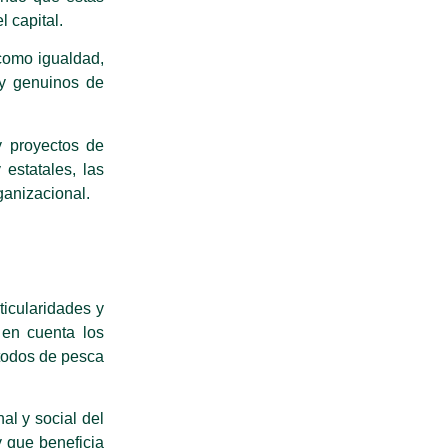
l capital.
como igualdad,
 y genuinos de
y proyectos de
estatales, las
ganizacional.
ticularidades y
 en cuenta los
étodos de pesca
al y social del
y que beneficia