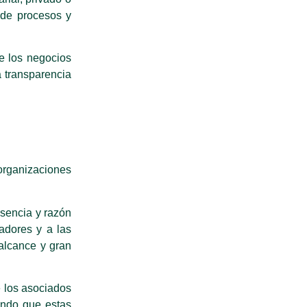
n de procesos y
e los negocios
a transparencia
organizaciones
esencia y razón
adores y a las
alcance y gran
e los asociados
iendo que estas