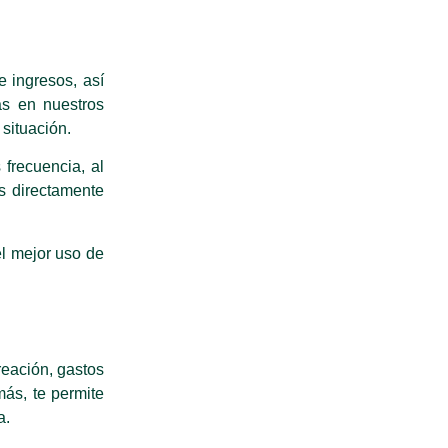
e ingresos, así
as en nuestros
 situación.
 frecuencia, al
s directamente
el mejor uso de
reación, gastos
más, te permite
a.