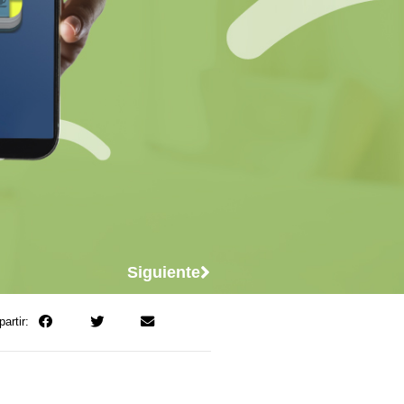
Siguiente
artir: