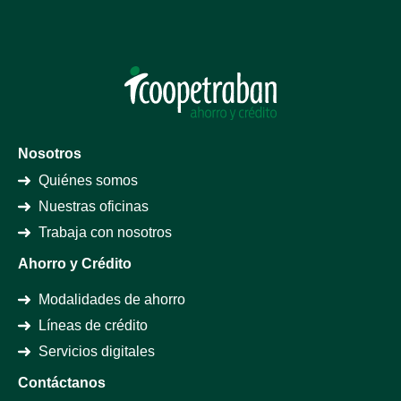
Multikids
Multikids: Es la modalidad de ahorro que
tenemos para los niños, que le permite a tu
familia trazar y hacer realidad las metas y
proyectos para los más pequeños. Nuestros
Nosotros
hijos también tienen espacio en la
Cooperativa.
Quiénes somos
Nuestras oficinas
Trabaja con nosotros
Ahorro y Crédito
Modalidades de ahorro
Líneas de crédito
Servicios digitales
Contáctanos