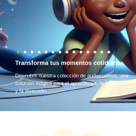
Transforma tus momentos cotidianos
Descubre nuestra colección de audiocuentos, una
solución mágica para el aprendizaje, la relajación
y la diversión.
Reproductor
00:00
00:00
de
audio